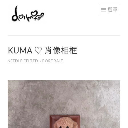
跳
選單
至
主
要
內
容
KUMA ♡ 肖像相框
NEEDLE FELTED
、
PORTRAIT