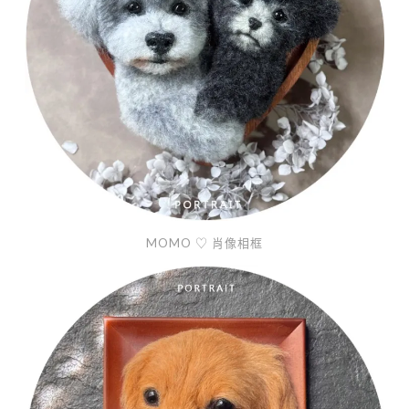
MOMO ♡ 肖像相框
MOMO
♡
肖
像
相
框