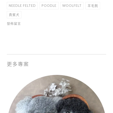
NEEDLE FELTED
POODLE
WOOLFELT
羊毛氈
貴賓犬
發佈留言
更多專案
MOMO
♡
肖
像
相
框