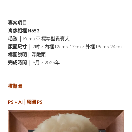
專案項目
肖像相框 N653
毛孩
│ Kuma
♡ 標準型貴賓犬
版面尺寸
│ 7吋，內框12cm x 17cm，外框19cm x 24cm
構圖說明
│ 浮雕頭
完成時間
│ 6月，2025年
模擬圖
PS + AI │原圖 PS